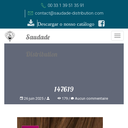
00 33 1 39 51 35 91
contact@saudade-distribution.com
Descargar o nosso catálogo
Togg
navi
147619
26 juin 2025
179
Aucun commentaire