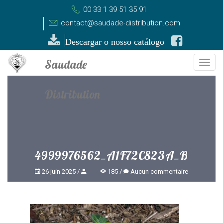
00 33 1 39 51 35 91
contact@saudade-distribution.com
Descargar o nosso catálogo
Togg
navi
4999976562_A1F72C823A_B
26 juin 2025
185
Aucun commentaire