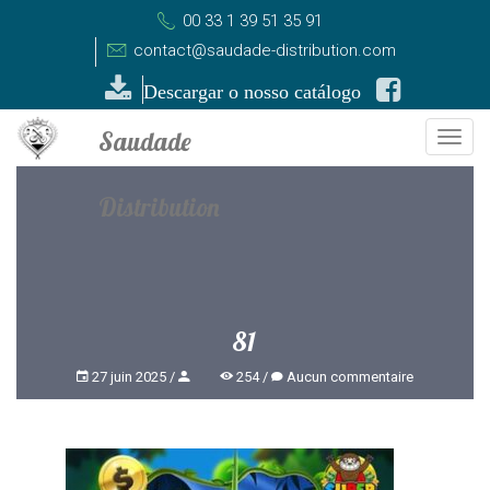
00 33 1 39 51 35 91
contact@saudade-distribution.com
Descargar o nosso catálogo
Togg
navi
81
27 juin 2025
254
Aucun commentaire