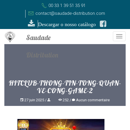
00 33 1 39 51 35 91
contact@saudade-distribution.com
Descargar o nosso catálogo
Togg
navi
HITCLUB-THONG-TIN-TONG-QUAN-
VE-CONG-GAME-2
27 juin 2025
252
Aucun commentaire