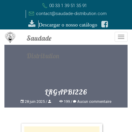
00 33 1 39 51 35 91
contact@saudade-distribution.com
Descargar o nosso catálogo
Togg
navi
LRGAPB1226
28 juin 2025
199
Aucun commentaire