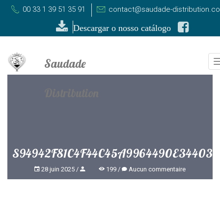
00 33 1 39 51 35 91
contact@saudade-distribution.c
Descargar o nosso catálogo
S94942F81C4F44C45A9964490E34403
28 juin 2025
199
Aucun commentaire