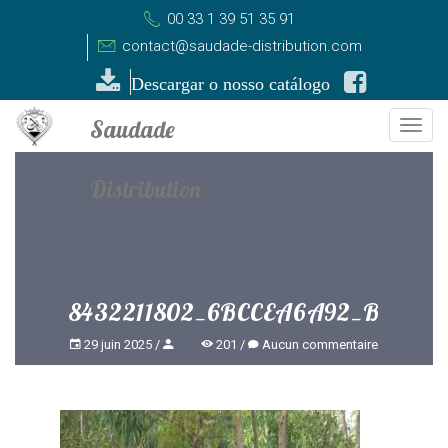
00 33 1 39 51 35 91
contact@saudade-distribution.com
Descargar o nosso catálogo
Togg
navi
8432211802_6BCCEA6A92_B
29 juin 2025
201
Aucun commentaire