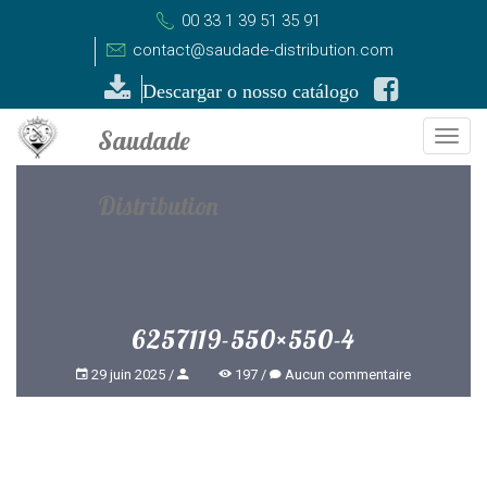
00 33 1 39 51 35 91
contact@saudade-distribution.com
Descargar o nosso catálogo
Togg
navi
6257119-550×550-4
29 juin 2025
197
Aucun commentaire