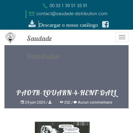
00 33 1 39 51 35 91
contact@saudade-distribution.com
Descargar o nosso catálogo
Togg
navi
PAOTR-LOUARN-4-HENT-DALL
29 juin 2025
202
Aucun commentaire