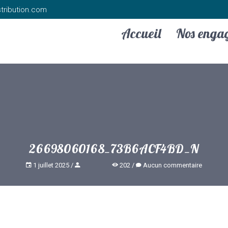
tribution.com
Accueil
Nos enga
26698060168_73B6ACF4BD_N
1 juillet 2025
202
Aucun commentaire