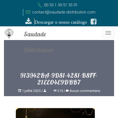
00 33 1 39 51 35 91
contact@saudade-distribution.com
Descargar o nosso catálogo
Togg
navi
913942BA-9D81-4281-B8FF-
21EE04E9DBB7
1 juillet 2025
215
Aucun commentaire