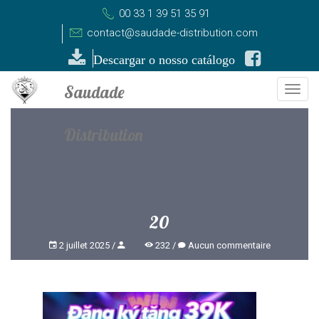
00 33 1 39 51 35 91
contact@saudade-distribution.com
Descargar o nosso catálogo
Togg
navi
20
2 juillet 2025
232
Aucun commentaire