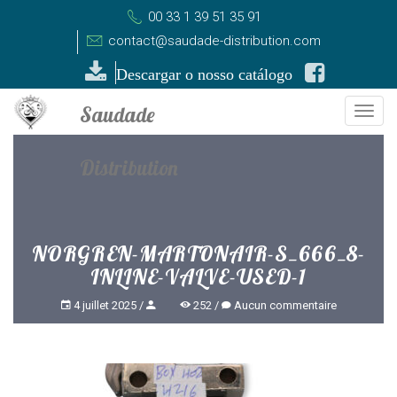
00 33 1 39 51 35 91
contact@saudade-distribution.com
Descargar o nosso catálogo
Togg
navi
NORGREN-MARTONAIR-S_666_8-
INLINE-VALVE-USED-1
4 juillet 2025
252
Aucun commentaire