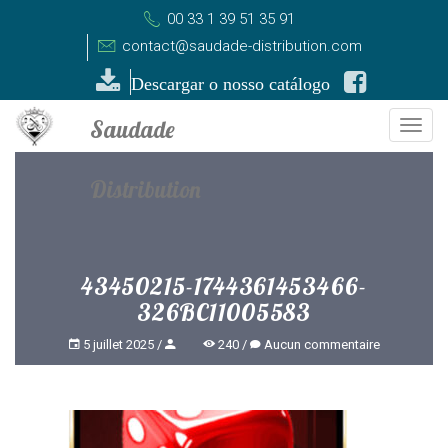
00 33 1 39 51 35 91
contact@saudade-distribution.com
Descargar o nosso catálogo
Togg
navi
43450215-1744361453466-
326BC11005583
5 juillet 2025
240
Aucun commentaire