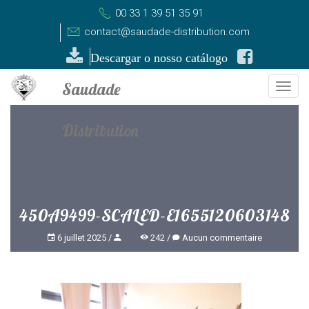
00 33 1 39 51 35 91
contact@saudade-distribution.com
Descargar o nosso catálogo
Togg
navi
450A9499-SCALED-E1655120603148
6 juillet 2025
242
Aucun commentaire