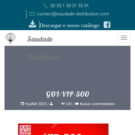
00 33 1 39 51 35 91
contact@saudade-distribution.com
Descargar o nosso catálogo
Togg
navi
GOI-VIP-500
9 juillet 2025
241
Aucun commentaire