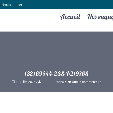
tribution.com
Accueil
Nos enga
182169944-288-K219768
10 juillet 2025
259
Aucun commentaire