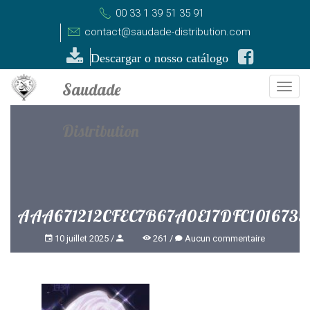
00 33 1 39 51 35 91
contact@saudade-distribution.com
Descargar o nosso catálogo
Togg
navi
AAA671212CFEC7B67A0E17DFC1016735
10 juillet 2025
261
Aucun commentaire