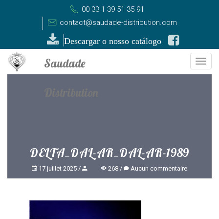
00 33 1 39 51 35 91
contact@saudade-distribution.com
Descargar o nosso catálogo
Togg
navi
DELTA_DAL-AR_DAL-AR-1989
17 juillet 2025
268
Aucun commentaire