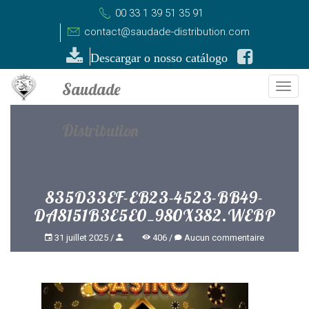
00 33 1 39 51 35 91
contact@saudade-distribution.com
Descargar o nosso catálogo
Togg
navi
835D33EF-EB23-4523-BB49-
DA8151B3E5E0_980X382.WEBP
31 juillet 2025
406
Aucun commentaire