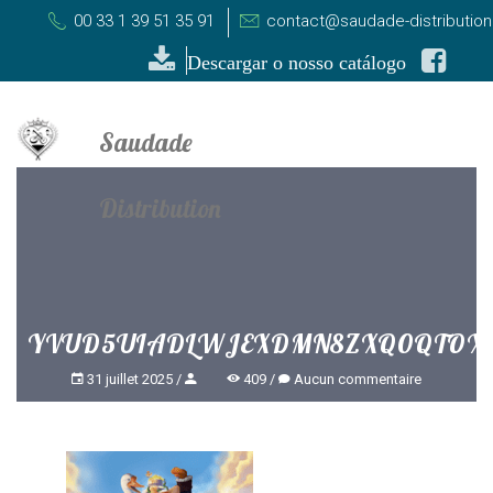
00 33 1 39 51 35 91
contact@saudade-distributio
Descargar o nosso catálogo
YVUD5UIADLWJEXDMN8ZXQ0QTOXE
31 juillet 2025
409
Aucun commentaire