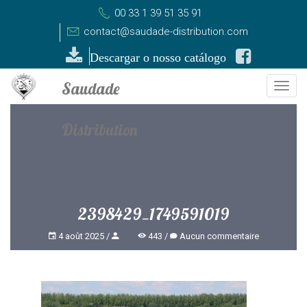
00 33 1 39 51 35 91
contact@saudade-distribution.com
Descargar o nosso catálogo
Togg
navi
2398429_1749591019
4 août 2025
443
Aucun commentaire