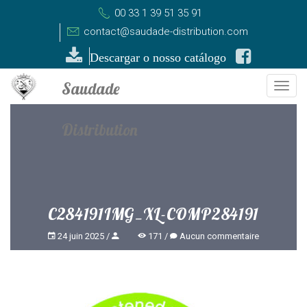
00 33 1 39 51 35 91
contact@saudade-distribution.com
Descargar o nosso catálogo
Togg
navi
C284191IMG_XL-COMP284191
24 juin 2025
171
Aucun commentaire