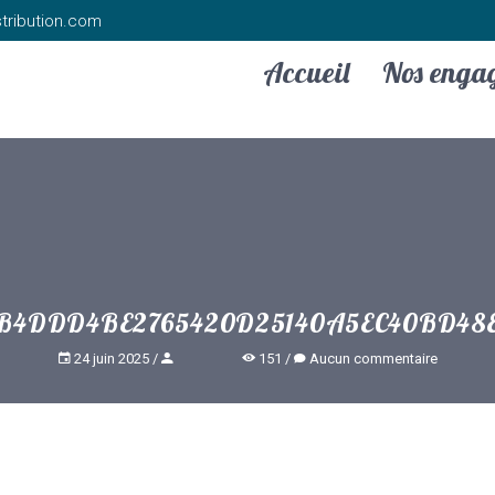
tribution.com
Accueil
Nos enga
B4DDD4BE2765420D25140A5EC40BD48
24 juin 2025
151
Aucun commentaire