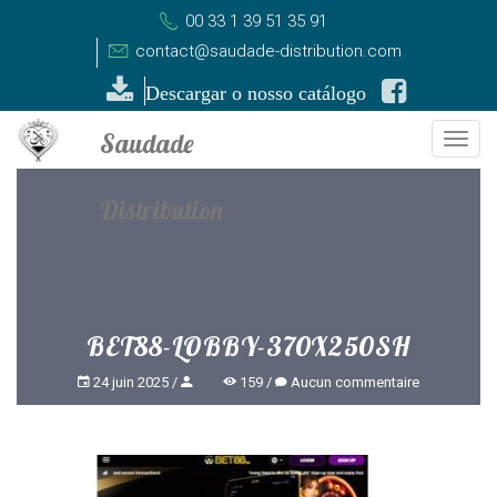
00 33 1 39 51 35 91
contact@saudade-distribution.com
Descargar o nosso catálogo
Togg
navi
BET88-LOBBY-370X250SH
24 juin 2025
159
Aucun commentaire