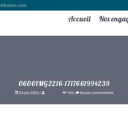
tribution.com
Accueil
Nos enga
0606IMG2216-1717661994239
24 juin 2025
165
Aucun commentaire