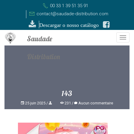
00 33 1 39 51 35 91
contact@saudade-distribution.com
Descargar o nosso catálogo
Togg
navi
143
25 juin 2025
231
Aucun commentaire