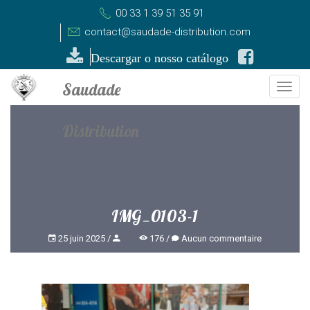
00 33 1 39 51 35 91
contact@saudade-distribution.com
Descargar o nosso catálogo
Togg
navi
IMG_0103-1
25 juin 2025
176
Aucun commentaire