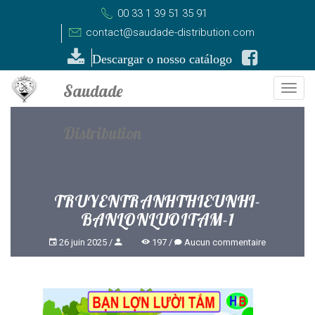
00 33 1 39 51 35 91
contact@saudade-distribution.com
Descargar o nosso catálogo
Togg
navi
TRUYENTRANHTHIEUNHI-
BANLONLUOITAM-1
26 juin 2025
197
Aucun commentaire