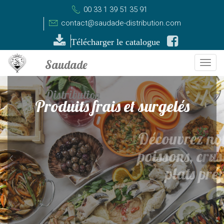
00 33 1 39 51 35 91
contact@saudade-distribution.com
Télécharger le catalogue
Togg
navi
Produits frais et surgelés
Découvrez notre sélection de
poissons, crustacés, gâteaux,
plats préparés, vins.
Découvrez nos produits