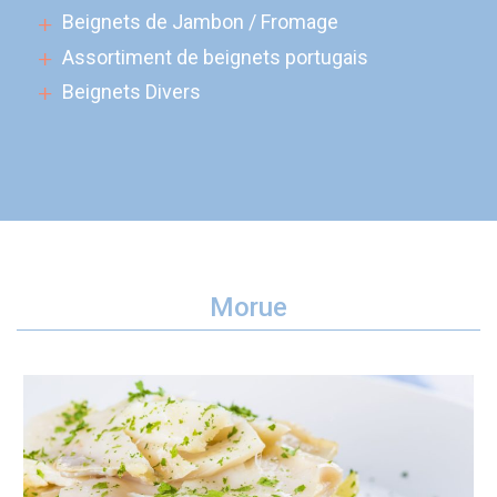
Beignets de Jambon / Fromage
Assortiment de beignets portugais
Beignets Divers
Morue