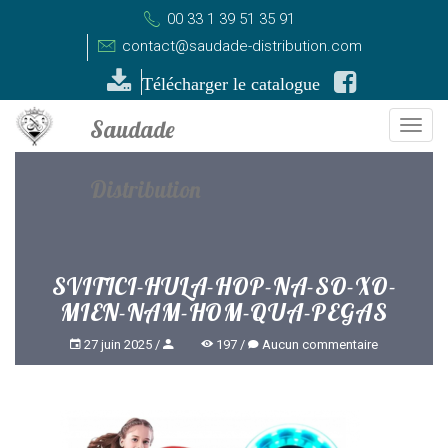
00 33 1 39 51 35 91
contact@saudade-distribution.com
Télécharger le catalogue
Togg
navi
SVITICI-HULA-HOP-NA-SO-XO-
MIEN-NAM-HOM-QUA-PEGAS
27 juin 2025
197
Aucun commentaire