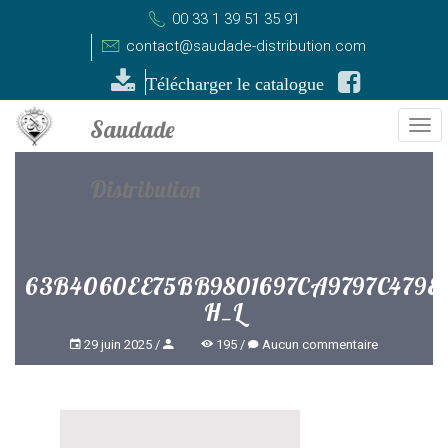
00 33 1 39 51 35 91
contact@saudade-distribution.com
Télécharger le catalogue
Tog
nav
63B4060EE75BB9801697CA9797C479E1
H_L
29 juin 2025
195
Aucun commentaire