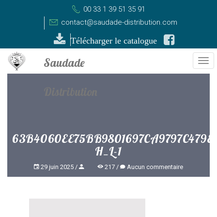
00 33 1 39 51 35 91
contact@saudade-distribution.com
Télécharger le catalogue
Tog
nav
63B4060EE75BB9801697CA9797C479E1
H_L-1
29 juin 2025
217
Aucun commentaire