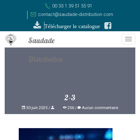
00 33 1 39 51 35 91
contact@saudade-distribution.com
Télécharger le catalogue
Togg
navi
2-3
30 juin 2025
236
Aucun commentaire