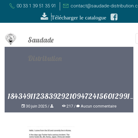
00 33 1 39 51 35 91
contact@saudade-distribution.
Télécharger le catalogue
18434911238392921094724156012991_
30 juin 2025
217
Aucun commentaire