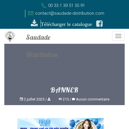
00 33 1 39 51 35 91
contact@saudade-distribution.com
Télécharger le catalogue
Togg
navi
BANNER
2 juillet 2025
215
Aucun commentaire