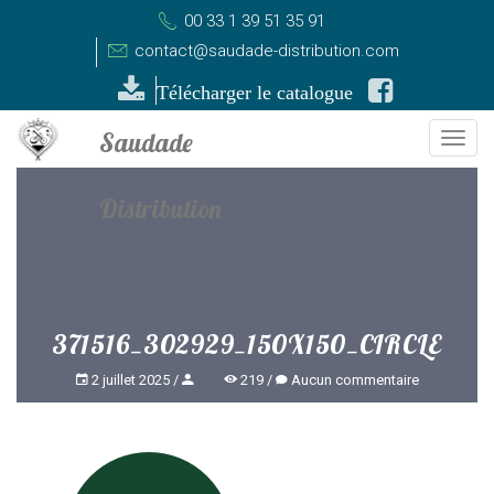
00 33 1 39 51 35 91
contact@saudade-distribution.com
Télécharger le catalogue
Togg
navi
371516_302929_150X150_CIRCLE
2 juillet 2025
219
Aucun commentaire