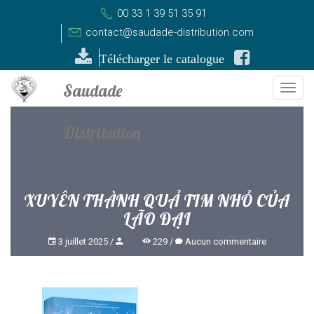
00 33 1 39 51 35 91
contact@saudade-distribution.com
Télécharger le catalogue
Togg
navi
XUYÊN THÀNH QUẢ TIM NHỎ CỦA
LÃO ĐẠI
3 juillet 2025
229
Aucun commentaire