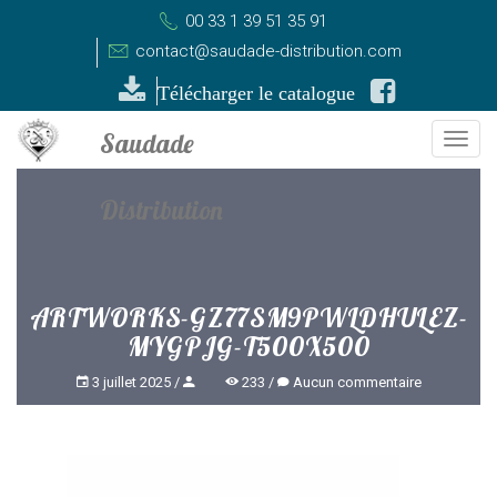
00 33 1 39 51 35 91
contact@saudade-distribution.com
Télécharger le catalogue
Togg
navi
ARTWORKS-GZ77SM9PWLDHULEZ-
MYGPJG-T500X500
3 juillet 2025
233
Aucun commentaire