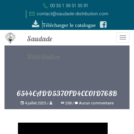
00 33 1 39 51 35 91
contact@saudade-distribution.com
Télécharger le catalogue
Togg
navi
6544CADD5370FD4CC01D768B
4 juillet 2025
268
Aucun commentaire