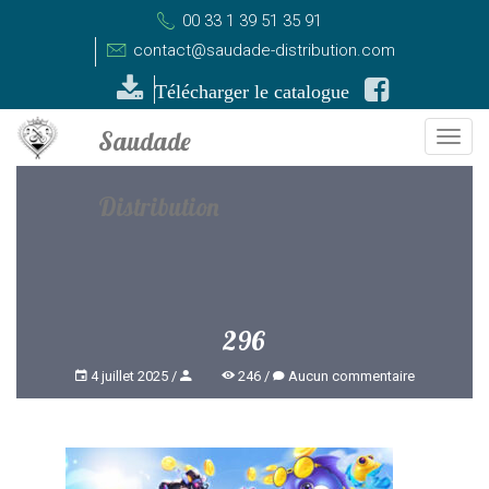
00 33 1 39 51 35 91
contact@saudade-distribution.com
Télécharger le catalogue
Togg
navi
296
4 juillet 2025
246
Aucun commentaire