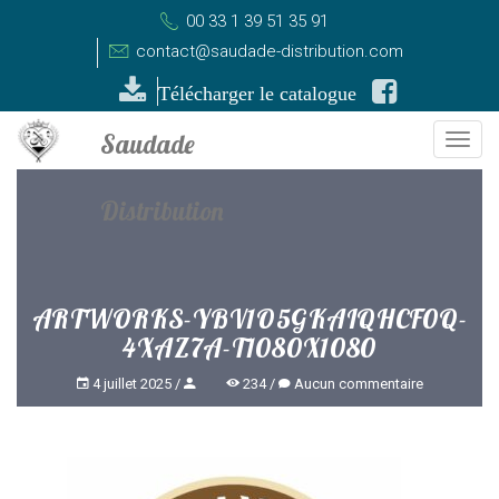
00 33 1 39 51 35 91
contact@saudade-distribution.com
Télécharger le catalogue
Togg
navi
ARTWORKS-YBV1O5GKAIQHCF0Q-
4XAZ7A-T1080X1080
4 juillet 2025
234
Aucun commentaire