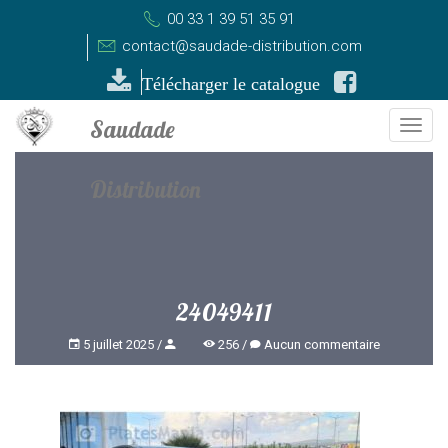
00 33 1 39 51 35 91
contact@saudade-distribution.com
Télécharger le catalogue
Togg
navi
24049411
5 juillet 2025
256
Aucun commentaire