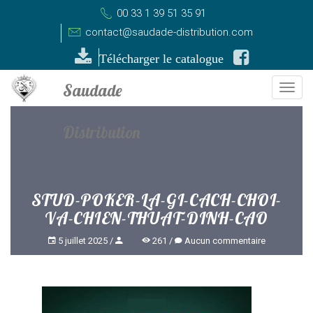
00 33 1 39 51 35 91
contact@saudade-distribution.com
Télécharger le catalogue
Togg
navi
STUD-POKER-LA-GI-CACH-CHOI-
VA-CHIEN-THUAT-DINH-CAO
5 juillet 2025
261
Aucun commentaire