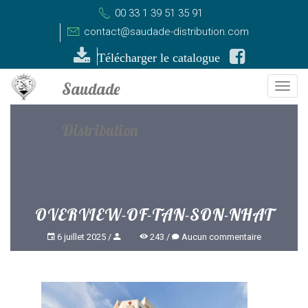
00 33 1 39 51 35 91
contact@saudade-distribution.com
Télécharger le catalogue
Togg
navi
OVERVIEW-OF-TAN-SON-NHAT
6 juillet 2025
243
Aucun commentaire