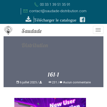
00 33 1 39 51 35 91
contact@saudade-distribution.com
Télécharger le catalogue
Togg
navi
161-1
6 juillet 2025
231
Aucun commentaire