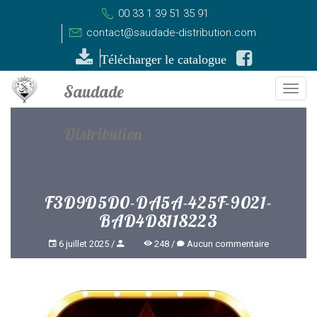
00 33 1 39 51 35 91
contact@saudade-distribution.com
Télécharger le catalogue
Togg
navi
F3D9D5D0-DA5A-425F-9021-
BAD4D8118223
6 juillet 2025
248
Aucun commentaire