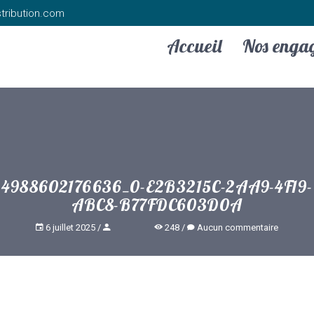
tribution.com
Accueil
Nos enga
4988602176636_0-E2B3215C-2AA9-4F19-
ABC8-B77FDC603D0A
6 juillet 2025
248
Aucun commentaire