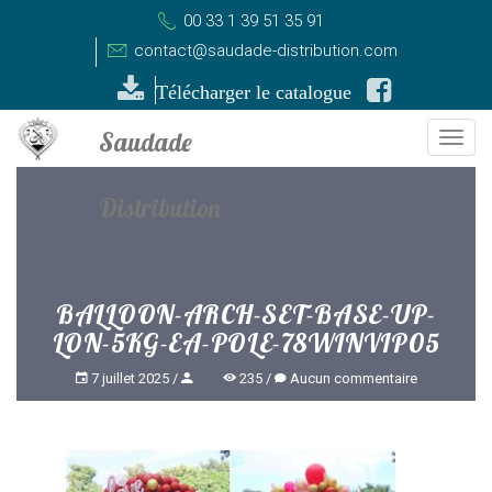
00 33 1 39 51 35 91
contact@saudade-distribution.com
Télécharger le catalogue
Togg
navi
BALLOON-ARCH-SET-BASE-UP-
LON-5KG-EA-POLE-78WINVIP05
7 juillet 2025
235
Aucun commentaire